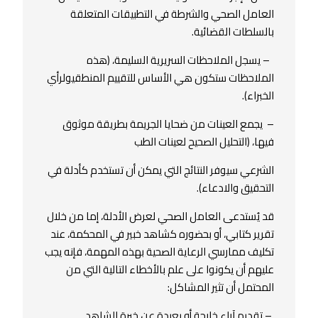
العامل الصحي والشرطة في التطبيقات المتعلقة
بالسلطات القضائية.
– يسجل الملاحظات السريرية السليمة، (هذه
الملاحظات ستكون هي الأساس للتقييم المنطقيولرأي
الخبراء).
– يجمع العينات من ضحايا الجريمة بطريقة موثوق
فيها، (التحليل الصحيح لعينات الطب
الشرعي سيوفر النتائج التي يمكن أن تستخدم كأدلة في
التحقيق والادعاء).
قد يُستدعى العامل الصحي لعرض الأدلة، إما من خلال
تقرير كتابي، أو بحضوره كشاهد خبير في المحكمة، عند
تكليف ممارسي الرعاية الصحية بهذه المهمة، فإنه يجب
عليهم أن يكونوا على علم بالأخطاء التالية التي من
المحتمل أن تثير المشاكل:
– تقديم آراء خارجة أو بعيدة عن خبرة الشاهد,