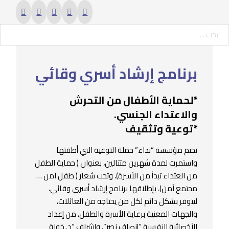
حث ...
برنامج إرشاد أسري وقائي
*لحماية الأطفال من التحرش
والاعتداء الجنسي.
*توعية وتثقيف
تختم مؤسسة “نداء” حملة التوعية التي أطقتها
واستمرت لمدة شهرين متتالين، بعنوان ( حماية الطفل
من العتداء تبدأ من الأسرة)، وتحت شعار ( طفل آمن …
مجتمع آمن)، بإطلاقها برنامج إرشاد أسري وقائي،
ليتوفر بشكل دائم لكل من يحتاجه من العائلات،
والجهات المعنية برعاية الأسرة والطفل، من إعداد
الأخصائية النفسية “إنصاف نصر”، وإشراف “د. خولة