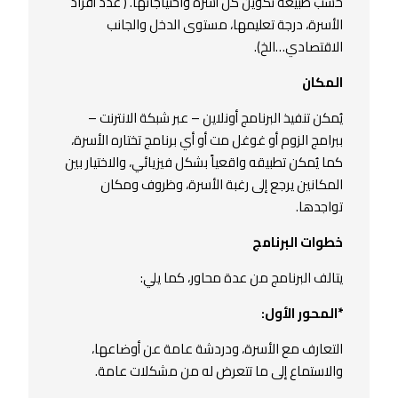
حسب طبيعة تكوين كل أسرة واحتياجاتها. ( عدد أفراد
الأسرة، درجة تعليمها، مستوى الدخل والجانب
الاقتصادي…الخ).
المكان
يُمكن تنفيذ البرنامج أونلاين – عبر شبكة الانترنت –
ببرامج الزوم أو غوغل مت أو أي برنامج تختاره الأسرة،
كما يُمكن تطبيقه واقعياً بشكل فيزيائي، والاختيار بين
المكانين يرجع إلى رغبة الأسرة، وظروف ومكان
تواجدها.
خطوات البرنامج
يتالف البرنامج من عدة محاور، كما يلي:
*المحور الأول:
التعارف مع الأسرة، ودردشة عامة عن أوضاعها،
والاستماع إلى ما تتعرض له من مشكلات عامة.