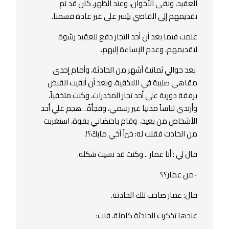
العقيد، ونفى الأخوان، وعند الظهر، كان قد تم
تقديمهم إلى القاضي بيُسر على غير عادة قسمنا.
علمت فيما بعد أن أحد التجار دفع للعقيد رشوة
لتقديمهم، وعدم الإساءة إليهم.
بعد حوالي ثمانية أشهر من الحادثة، وأمام إحدى
مقاهي صليبة في اللاذقية، وبعد أن ألقيت القبض
برفقة دورية على أحد تجار المخدرات، وكنت متخفياً،
وأرتدي لباساً مدنيا غير رسمي، وفجأةً…هجم علي أحد
الأشخاص من بعيد، وقام باحتضاني بقوة، استغربت
من الحادث فقلت له: خيراً أخي مابكَ؟!.
قال لي : أنا عمار .. وكنت قد نسيت شكله.
-من عمار؟؟
قال: عمار صاحب تلك الحادثة.
عندها تذكرت الحادثة كاملة، قلت: