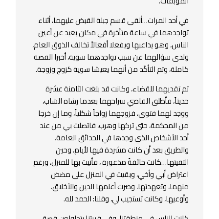
الموبقات.
في أحد المرات…ألقى قسم جبلة القبض عليهما، أثناء
تواجدهما في ساعة متأخرة في مكان بعيد عن أعين
الناس، وهو يداعبها ويفعلا أفعالاً تخالف الذوق العام،
ولدى سؤالهما عن سبب تواجدهما سوية، أخبرا القصة
كاملة، وتم التأكّد من أنهما يعيشا سوية كزوج وزوجة.
تم تقديهما للقضاء، وكانت قد بلغت الثامنة عشرة
حديثاً، فأطلق القاضي سراحهما بعدما رشاه الشاب،
ووجد لهما فتوى، فزوجهما زواجاً شكلياً، وما إن خرجا
من المحكمة، حتى تركها وهرب، فاتصلت بي من عند
أحد الأشخاص الذي وجدها في الحدائق العامة،
والطريق بعد أن كانت مشردة فيها لأيام، وحين
التقيتها…كانت خائفةً مذعورة ، فأتيت بها للمنزل، ورغم
اعتراض أبي وأخي، وبقيت في المنزل على مضض
منهما، وتعهدتها، وصرت أعلمها الدين والأخلاق،
وأوعيها، وكانت تستجيب لي، وقلنا: الحمد لله.
كانت الناس في منطقتنا، وفي قريتنا يتداولون قصة