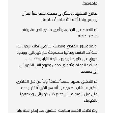
عامودية).
هالني المشهد ، وشكّل لي صدمة، كيف يقرأ القرآن
ويجلس بينما أخته جثةً هامدةً أمامه؟!.
تم التحفظ على الجميع، وتأمين مسرح الجريمة، وفتح
ضبط بالحادثة.
وبعد وصول القاضي والطبيب الشرعي، بدأت الإجراءات،
حيث أكد الطبيب وفاتها مصعوقةً بتيارٍ كهربائي، ووجود
حروقٍ على ظهرها ويديها، نتيجة التيار، وحدّد سبب
وساعة الوفاة، ونُقطتي دخول وخروج التيار الكهربائي
إلى جسدها.
تم التحقيق معهم جميعاً تحقيقاً أولياً من قبل القاضي،
أصرّ فيه الشاب الصغير على أنه هو الذي أقْدَمَ وحده
على قتل شقيقته، باستخدام كبل كهربائي، وصعقها
بالكهرباء.
وتمّ تكليف القسم بمتابعة التحقيق، بعد إيداع الجثة براد