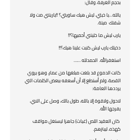
بحجم الغرفة، وقال:
يالله…يا خيتي، ليش هيك ساويتي؟ !!ياريتني مت ولا
شفتك ميتة.
يارب ليش ما خليتني أحميها؟!!
دخيلك يارب ليش كتبت علينا هيك؟!!
استغفرالله، الحمدلله ……
كانت الدموع قد بلغت مبلغها من عمار، وهو يروي
القصة، ولم أستطع إلا أن أسعفه ببعض الكلمات التي
يرددها العامة:
لاحول ولاقوة إلا بالله، طول بالك، وصل على النبي،
يفرجها الله.
كان العقيد اللص (غياث) جاهزا ليستغل مواقف
كهذه، ليبتزهم.