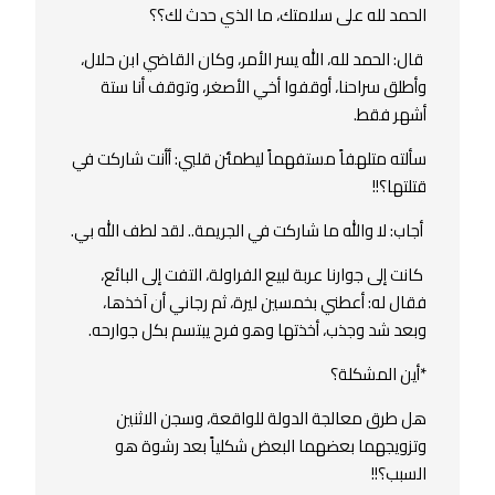
الحمد لله على سلامتك، ما الذي حدث لك؟؟
قال: الحمد لله، الله يسر الأمر، وكان القاضي ابن حلال،
وأطلق سراحنا، أوقفوا أخي الأصغر، وتوقف أنا ستة
أشهر فقط.
سألته متلهفاً مستفهماً ليطمئن قلبي: أأنت شاركت في
قتلتها؟!!
أجاب: لا والله ما شاركت في الجريمة.. لقد لطف الله بي.
كانت إلى جوارنا عربة لبيع الفراولة، التفت إلى البائع،
فقال له: أعطني بخمسين ليرة، ثم رجاني أن آخذها،
وبعد شد وجذب، أخذتها وهو فرح يبتسم بكل جوارحه.
*أين المشكلة؟
هل طرق معالجة الدولة للواقعة، وسجن الاثنين
وتزويجهما بعضهما البعض شكلياً بعد رشوة هو
السبب؟!!