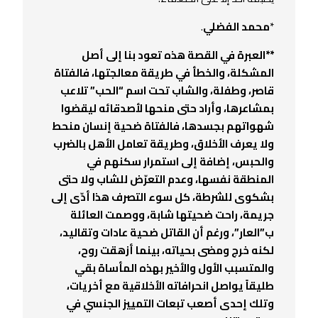
*
محمد الفضلي
.
**العبرة في القصة هذه تعود بنا إلى أصل
المشكلة، والخطأ في طريقة معالجتها، فالفتاة
قاصر، وطفلة، والشاب تحت اسم “الحب” تلاعب
بمشاعرها، وأراد حتى منحها لأصدقائه ليقضوا
شهواتهم بجسدها، فالفتاة ضحية إنسان منحط
ولا يعرف الأخلاق، وطريقة تعامل الأهل بالضرب
والحبس، إضافة إلى استمرار سكنهم في
المنطقة نفسها، وعدم التعرّض للشاب ولا حتى
بشكوى للشرطة، كل سوء التصرف هذا أدّى إلى
جريمة، راحت ضحيتها شابة، ووصمت العائلة
ب”العار”، ورغم أن القاتل ضحية عادات وتقاليد،
لكنه خرج ومضى بحياته، بينما أزهقت روح،
والمتسبب الأول والأخير بهذه المأساة بقي
طليقاً يواصل انحرافاته الأخلاقية مع أخريات،
وتلك إحدى أصعب تبعات التمييز الجنسي في