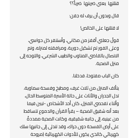
قتلتها يعني ضربتها ضرباً؟؟
قال وبدون أن يرف له جفن:
ﻻ قتلتها على الخالص!
قولٌ جعلني أقفز من مكاني، وأستنفر كل حواسي،
وعلى الفور تم تشكيل دورية، ومرافقته لمنزله، وتم
الاتصال بالقاضي المناوب والطبيب الشرعي، والتوجه إلى
منزل الضحية.
كان الباب مفتوحا، فدخلنا.
يتألف المنزل من ثلاث غرف، ومطبخ وفسحة سماوية،
تدل الجدران والأثاث على حالة الأسرة المتوسط الحال،
وأثناء تفحصي المنزل، كان أحد الأشخاص -تبين فيما
بعد أنه شقيق الضحية – يقرأ القرآن والدموع تتساقط
من عينيه، إلى جانبه شقيقيه، وكانت الضحية ممددةً
على أرض الفسحة دون حراك، وقد تندلى إلى جانبها سلك
كهربائي كالذي يكون للأدوات الكهربائية (مروحة