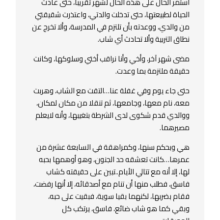
استمر الحال على هذه الحال لشهر تقريباً، حتى عادت
الحياة لطبيعتها، حتى تدخلت والدتي، واعتذرت شقيقتي
من والدي، ووعدته بأن تلتزم في المدرسة، وألا تخرج عن
نطاق التربية وألا تحادث أي شاب.
مضى شهر آخر، وأخي وأنا نراقب أختي وسلوكها، وكانت
حقيقة ملتزمة بما وعدت.
حتى جاء يوم وفي غفلة عنا…التقت مع الشاب، وهربت
معه، نام معها، وجامعها، ثم تنقلا من مكان لمكان،
ووالدي قدم شكوى لدى الشرطة بتغيبها، وأنه لايعلم
مصيرهما.
هي وبحكم سنها، وكمراهقة في السابعة عشرة من
عمرها…كانت تعشقه حد الجنون، وهو أوهمها بحبه
لها، إلا أنه مع تتالي الأيام..تبين على حقيقته كشاب
فاسق، فطلب منها أن تنام مع أصدقائه، إلا أنها رفضت،
فقام بضربها، لكنهما بقيا سوية، فبقيت على حبه،
وبقي كما هو شاب ضائع، فاسق، يرتكب كل