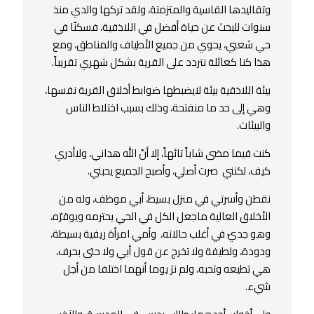
وتقاليدها القاسية والمتزمتة، ولقد تركها والدي منذ
سنوات للبحث عن حياة أفضل في اللاذقية، فسكنّا في
حي شعبي، يحوي من جميع الأطياف والمناطق، ومع
هذا كنا كعائلة نتردد على القرية بشكل شهري تقريباً.
بيئة اللاذقية بيئة لايضبطها ضوابط أخلاق القرية نفسها،
وهي إلى حد ما منفتحة، وذلك بسبب اختلاط الناس
والبيئات.
كنت فيما مضى شاباً تائهاً، إلا أنّ الله هداني، ولاأدري
كيف، لكنني صرت أصلي، وأصبح الجميع يحبني.
نقطن وأسرتي في منزل بسيط، أبي موظف، وله من
الأخلاق العالية ماجعل الكل في الحي يحترمه ويوقرّه،
وهو جديّ في أغلب حالاته، وأمي امرأة ريفية بسيطة،
ودودة، ولطيفة ولا تخرج عن قول أبي ولا حتى بحرف،
هي تطيعه وتحبه، ولم نرَ يوما أنهما اختلفا من أجل
شيء.