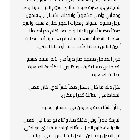
شقيقتي، واهتزت صورة عائلتي، وخيّم الحزن علينا، وصار
وجه أبي وأمي مكفهراً، ولاحظت انكسار أبي، فتحول
لرجل يعلوه السواد، ونظرات القهر تملىء عينيه، والتزم
صمتاً مكبوتاً بقهر الدنيا، ولم يعد يتكلم مع أحد منّا،
وهكذا…انطفأت شعلة بيتنا، فلم يعد يزرنا أحد، وصارت
أعين الناس ترمقنا، كلّما خرجنا، أو دخلنا المنزل.
حتى التعامل معهم صار ضرباً من الألم، فلقد أصبحوا
يتعاملون معنا بقرف، وينظرون لنا: كأخوة العاهرة،
وعائلة العاهرة.
لكنّ ذلك ما كان يشكّل هماً كبيراً لدي، كان همي
الحفاظ على العائلة قدر الإمكان.
إلا أنّ شيئاً حدث ولم يكن في الحسبان وهو:
البارحة عصراً، وفي غفلة منّا، وأثناء تواجدنا في العمل
والدراسة، خارج المنزل، وأثناء تواجد شقيقتي ووالدتي
في المنزل وحيدتين…اتصل الشاب بها، على الهاتف