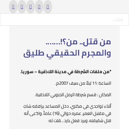
حث ...
من قتل.. من؟!…….
والمجرم الحقيقي طليق
*من ملفات الشرطة في مدينة اللاذقية – سوريا.
الساعة :11 ليلاً من صيف 2007م.
المكان : قسم شرطة الرمل الجنوبي اللاذقية.
أثناء تواجدي في مكتبي، دخل المساعد يرافقه شابٌ
في مقتبل العمر، عمره حوالي (16) عاماً، وادّعى أنه
قتل شقيقته، وبرد فعل بارد…قلت له: