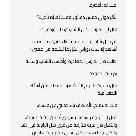
قلت له : أحضره…
تأخّر حوالي خمس دقائق، فقلت له: لِمَ تأخرت؟
قال لي الحارس: كان الشاب “يصلي ويدعي”.
ثم دخل شاب في الخامسة والعشرين من عمره، لم
أشاهد إﻻ شاب نوراني بكل ما للكلمة من معنى !
طلبت من الحارس المغادرة، وأجلست الشاب، وسألته :
بم كنت تدعو؟؟
قال: دعوت “اللهم ﻻ أسألك رد القضاء، لكن أسألك
اللطف فيه”.
قلت له :تمام، الله لطف بك، حدثني عن قصتك.
قال لي بلهجة بسيطة : ياسيدي أنا من عائلة ملتزمة،
والأصل من قرية ملتزمة من قرى جبل الزاوية في إدلب،
والكل فيها يعرف الكل، وهي مشهورة بعاداتها