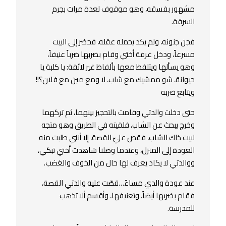
مشهور بفسقه، وهو موقوف لعدة مرات بجرم
السرقة.
فجن جنونه، ولم يكد يحمله عقله، فحضر إلى البيت
مسرعاً، ودخل غرفة أختي وقام بضربها ضرباً عنيفاً،
وهو يسألها ويتلفظ معها بألفاظ غير لائقة: يا كلبة يا
حيوانة، شو ممشيك مع شاب، لا ومع مين مع فلان؟!!
ويتابع ضربه
حتى دخلت والدتي وقامت بالتحجيز بينهما، ثم تركهما
وخرج يبحث عن الشاب، فلقيته في الطريق وهو متجه
لبيت ذاك الشاب، فقص عليّ القصة، إلا أنني طلبت منه
العودة إلى المنزل، وعندما وصلنا شاهدت أختي تبكي،
ووالدتي لا يكاد يعرف لها حال من الخوف والغضب.
عند عودة والدي مساءً…قصّت عليه والدتي القصة،
فقام بضربها أيضاً، وتعنيفها، وأقسم ألا تذهب
للمدرسة.