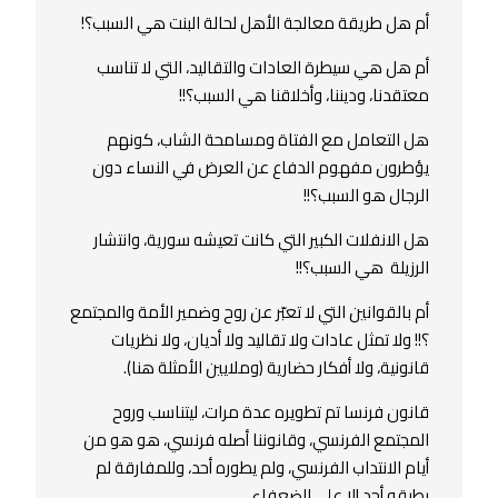
أم هل طريقة معالجة الأهل لحالة البنت هي السبب؟!
أم هل هي سيطرة العادات والتقاليد، التي لا تناسب
معتقدنا، وديننا، وأخلاقنا هي السبب؟!!
هل التعامل مع الفتاة ومسامحة الشاب، كونهم
يؤطرون مفهوم الدفاع عن العرض في النساء دون
الرجال هو السبب؟!!
هل الانفلات الكبير التي كانت تعيشه سورية، وانتشار
الرزيلة هي السبب؟!!
أم بالقوانين التي ﻻ تعبّر عن روح وضمير الأمة والمجتمع
؟!! وﻻ تمثل عادات وﻻ تقاليد وﻻ أديان، وﻻ نظريات
قانونية، وﻻ أفكار حضارية (وملايين الأمثلة هنا).
قانون فرنسا تم تطويره عدة مرات، ليتناسب وروح
المجتمع الفرنسي، وقانوننا أصله فرنسي، هو هو من
أيام الانتداب الفرنسي، ولم يطوره أحد، وللمفارقة لم
يطبقه أحد إلا على الضعفاء.