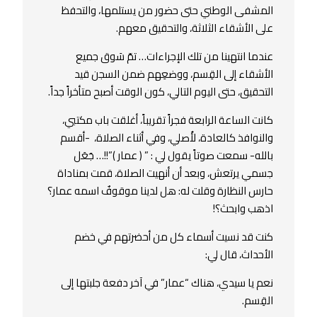
المشفى الوطني حتى حضور من يستلمها، والتحفظ
على الأشقاء الثلاثة، والتحقيق معهم.
عندما انتهينا من تلك الإجراءات… تمّ سَوق جميع
الأشقاء إلى القِسم، ووضعِهم ضمن السجن قيد
التحقيق، حتى اليوم التالي، كون الوقت أصبح متأخراً جداً.
كانت الساعة الرابعة فجراً تقريباً، أغلقت باب مكتبي،
والنوافذ كالعادة، ﻷُصلي، وفي أثناء الصلاة، -أقسم
بالله- سمعت صوتاً يقول لي : ” ( عمار )”!!… جَعَل
جسمي يرتعش، وبعد أن أنهيت الصلاة، قمت بمناداة
حارس النظارة وقلت له: هل لدينا موقوفٌ اسمه عمار؟
اذهب وابحث؟!
كنت قد نسيت أسماء كل من أحضرتهم في خضم
الأحداث، قال لي:
نعم يا سيدي، هناك “عمار” في آخر دفعة جلبتها إلى
القِسم.