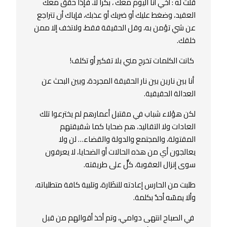
قلت له : أخي أنا اليوم معك ، بكرا ﻻ، فإذا حقق معك
العقيد، وضغط عليك أو ضربك أو عذبك، فإياك أن تتراجع
عن شي تؤمن به، وقل الحقيقة فقط، وﻻتخف إﻻ ممن
خلقك.
كانت الكلمات تخرج مني بلا تفكير أو تكلف!
أنا بين نارين بين نار الحقيقة المجردة، وبين البحث عن
العدالة الحقيقية.
لكن هؤلاء شباب في مقتبل أعمارهم لم يخترعوا تلك
العادات ولا التقاليد، هم ضحايا كما شقيقتهم
المقتولة، والمجتمع والدولة والقضاء… لن ولا
يعالجون أي من هذه الحالات أو الضحايا، لا يعرفون
سوى إنزال العقوبة، كلٌّ على طريقته.
طلبت من الحارس إعادته للنظَارة، وتلبية كافة متطلباته،
وألا يمسّه أحدٌ بكلمة.
في الصباح انتهى دوامي، وتم أخذ أقوالهم من قبل