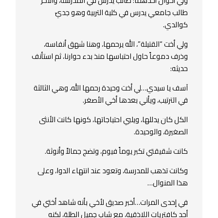
ولي أخوان أحدهما: طالب يدرس في المدرسة، والآخر
طالب جامعي يدرس في كلية التربية وهو جديّ
كوالدي.
ولي أخت “القتيلة”، الله يرحمها، وهنا شهق أنفاسه،
وذرف دموعاً حاول احتباسها منذ بدء حوارنا، ثم استأنف
حديثه:
آسف يا سيدي…لي أخت وحيدة رحمها الله، وهي الثالثة
في الترتيب، ويأتي بعدها أخي الأصغر.
الكل كان يدللها، ويلبي احتياجاتها، كونها كانت الأنثى
الصغيرة، والوحيدة.
كانت شقيقتي تكبر يوماً فيوم، وتضج جمالاً وأنوثة.
وكانت تذهب للمدرسة، وتعود عند انتهاء الدوا، وعلى
هذا المنوال…
في إحدى المرات…أخبر صديق لأخي بأنه شاهد أختي في
أحد كافتريات اللاذقية، مع شاب جميل الطلة، لكنه