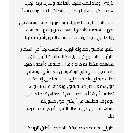
الأرضي، وعاد للعب عليها بألفاظه، وصارت تريد الهرب
لعنده، لكن منعتها والدتي، واتصلت بنا فحضرنا جميعاً.
قام والدي بالإمساك بها، يريد ضربها، لكنني وقفت في
وجهه، ومنعته، وأخذتها وهدّأت من روعها، وجلست
وإياها في غرفة واحدة، ثم فتحت القرآن أقرأ منه لها.
لكنها غافلتني محاوِلة الهرب، فأمسك بها أخي الصغير،
نظر أبي والدموع في عينيه، كانت المرة الأولى التي
نشاهده هكذا، ثم صرخ و قال: اقتلوها وأريحونا منها،
وأخذ أمي وخرج خارج البيت، ونحن نرى نشج عينيه، ثم
دخلت غرفتي وأغلقت عليّ الباب، وماهي إلا لحظات …
حتى سمعت صراخ شقيقتي، وبعدها غاب الصوت،
فعلمت أن شيئاً ما حدث، ولم تسعفني قدماي على
الوقوف، فجلست في أريكتي حتى حضوركم،
وشاهدتموني على تلك الحالة، ولا أدري ماحدث بعد
ذلك.
نظر إلي ودموعه مغرورقة بالدموع، وأطلق تنهيدة