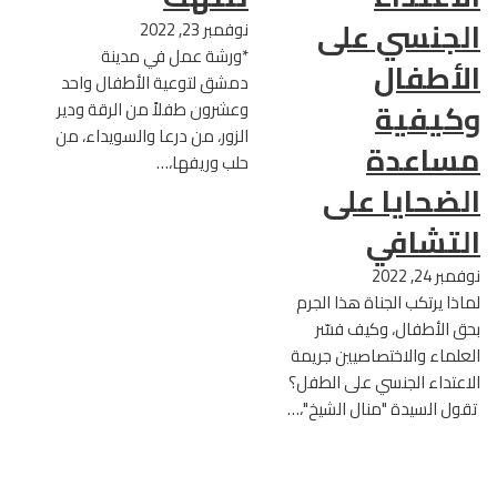
الجنسي على
نوفمبر 23, 2022
*ورشة عمل في مدينة
الأطفال
دمشق لتوعية الأطفال واحد
وكيفية
وعشرون طفلاً من الرقة ودير
الزور، من درعا والسويداء، من
مساعدة
حلب وريفها،…
الضحايا على
التشافي
نوفمبر 24, 2022
لماذا يرتكب الجناة هذا الجرم
بحق الأطفال، وكيف فسّر
العلماء والاختصاصيين جريمة
الاعتداء الجنسي على الطفل؟
تقول السيدة "منال الشيخ"،…