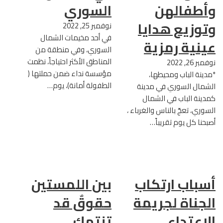
وأطفالهن
السوري
وتوزيع هدايا
نوفمبر 25, 2022
في أحد مخيمات الشمال
عينية رمزية
السوري، وفي منطقة من
المناطق الأكثر احتياجاً، نظمت
نوفمبر 26, 2022
مؤسسة نداء ضمن حملتها (
*مدينة الباب ومحيطها،
الطفولة أمانة)، يوم…
الشمال السوري في مدينة
كمدينة الباب في الشمال
السوري، تعجّ بالناس والغرباء ،
أصبحنا كل يوم تقريباً…
أسباب ارتكاب
بين اللمستين
الجناة لجريمة
حقوقٌ قد
الاعتداء
تنتهك