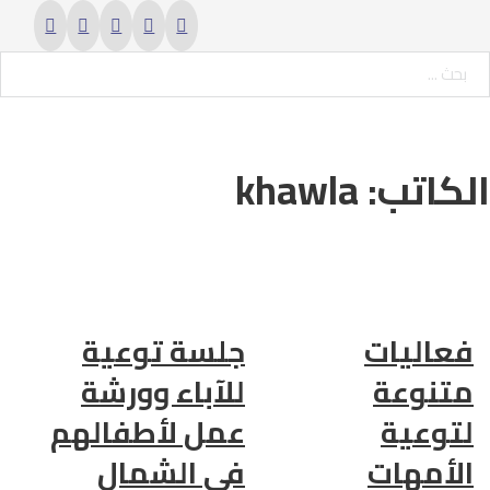
حث ...
الكاتب:
khawla
فعاليات
جلسة توعية
متنوعة
للآباء وورشة
لتوعية
عمل لأطفالهم
الأمهات
في الشمال