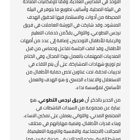
التوحد في المدارس العادية، وفقاً للإمكانيات المتاحة
في البيئة المحلية، وأساليب تطويع ما يتوفر في البيئة
المحيطة من أدوات، والاستثمار فيها لتحقيق الهدف
المنشود، وقد شاركت في الورشة العاملات في فريق
نرجس التطوعي، واللواتي يقدِّمن خدمات التعليم
والرعاية للأطفال التوحديين، إضافة إلى عدد من أمهات
الأطفال، وقد لاقت الجلسة تفاعل وحماس من قبل
المتدربات المهتمات بالعمل بهذا المجال، وفي الختام
تم توزيع شهادات المشاركة، على أن يتم اللقاء في
تدريبات لاحقة، تحت عناوين تخص حماية الأطفال من
الاستغلال والاعتداء الجنسي و هو الهدف والعمل
الأساسي لمؤسسة نداء.
من الجدير بالذكر، أن
فريق نرجس التطوعي
، هو
عبارة عن مجموعة من السيدات الناشطات في
المجتمع المدني، واللواتي يعملن على تمكين النساء،
وبناء قدرات الأطفال، وتنمية مهاراتهم في مختلف
المجالات (الاجتماعية، والنفسية والتربوية التعليمية)،
وينشط الفريق بهذه المجالات في مدينة عفرين وما