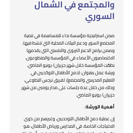
والمجتمع في الشمال
السوري
ضمن استراتيجية مؤسسة نداء للمساهمة في تنمية
المجتمع السور، ودعم البيئات المحلية التي تنشط فيها،
وضمن برامج الدعم التربوي والنفسي التي يقدمها
الاختصاصيون الأعضاء في المؤسسة والمتطوعون،
نظمّت المؤسسة خلال شهر حزيران/ يونيو الماضي،
ورشة عمل بعنوان: (دمج الأطفال التوحّديين في
التعليم المدرسي والمجتمع)، لفريق نرجس التطوعي،
وذلك من خلال عدة جلسات على مدار يومين من شهر
حزيران/ يونيو الماضي.
أهمية الورشة:
إن عملية دمج الأطفال التوحديين، وغيرهم من ذوي
الاحتياجات الخاصة، في المدارس ورياض الأطفال، هو