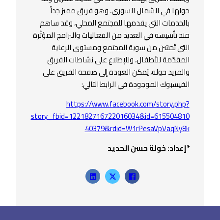
حولها في الشمال السوري، وهو فريق مميز جداً
بالخدمات التي يقدمها للمجتمع المحلي، وقد ساهم
منذ تأسيسه في العديد من الفعاليات والبرامج المؤثّرة
التي تُحسّن من سوية المجتمع ومستوى الرعاية
المقدّمة للأطفال، وللإطلاع على نشاطات الفريق
والمزيد حوله، يُمكن العودة إلى صفحة الفريق على
الفيسبوك الموجودة في الرابط التالي:
https://www.facebook.com/story.php?
story_fbid=122182716722016034&id=615504810
40379&rdid=W1rPesaVpVaqNy8k
*إعداد: خولة حسن الحديد