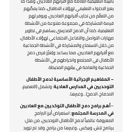
بالبيئة التعليمية العامة مع أقرانهم العاديين، وهذا ما
يعزز الاحتواء التعليمي لهؤلاء الاطفال، كما يمكّنهم
من التعلّم من تجارب أقرانهم العاديين، ويوفر لهم
فرصة المشاركة في مجموعة متنوعة من الأنشطة
التعليمية، كما أن الدمج المدرسي يساهم في تطوير
مهارات التواصل والتفاعل الاجتماعي لهؤلاء الأطفال،
من خلال الاستماع والمشاركة في الأنشطة الجماعية
مع أقرانهم العاديين، مما يساعد ويُعزّز فرص دمج
الأطفال في المجتمع وانخراطهم في الأنشطة
الجماعية والعامة في بيئتهم المحيطة.
– المفاهيم الإجرائية الأساسية لدمج الأطفال
التوحديين في المدارس العادية
: وتشمل (التعميم،
الاندماج، الدمج)…وغيرها.
–
أهم برامج دمج الأطفال التوحّديين مع العاديين
في المدرسة المجتمع:
استعراض أبرز البرامج
المعروفة عالمياً لدمج الأطفال التوحديين، من مثل:
برنامج تتش، وبيكس ..وغيرها من برامج، وقد تم تزويد