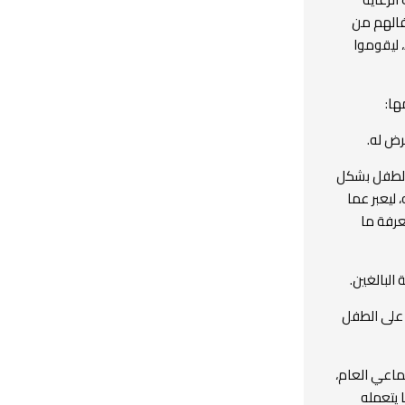
طفالهم من
، ليقوموا
ها:
رض له.
الطفل بشكل
 ليعبر عما
عرفة ما
البالغين.
ط على الطفل
تماعي العام،
 يتعمله