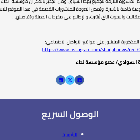
م المشورة اللازمة للجميع بهذا السياق، ومن الجدير بالذكر أن مؤسسة “نداء
وعية خاصة بالأسرة، ويُمكن العودة للمنشورات القديمة في هذا الموقع للا
قالات والبحوث التي نُشرت، والإطلاع على مخرجات الحملة وتفاصيلها .
ة المذكورة المنشور على مواقع التواصل الاجتماعي:
https://www.instagram.com/sharjahnews/reel
ة السوادي/ عضو مؤسسة نداء.
الوصول السريع
الرئيسية