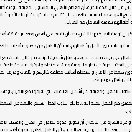
 نبيّن من خلال هذه التجربة، أن معظم الأهالي لا يمتلكون المعرفة لتوعية أ
مع الغرباء، مما يستوجب العمل على تقديم دورات توعية لأولياء الأمور أولاً
 أطفالهم بكيفية التعامل مع الغرباء.
ذكر، إن توعية الأسرة بهذا الشأن، يجب أن تقوم على أسس ومعايير دقيقة، أهم
حيحة وسليمة بين الأهل وأطفالهم، ليتمكّن الطفل من مصارحة أسرته بما تع
طفال على تجنب مشاعر الخوف، وصقل شخصية الأبناء، من خلال التحدث مع 
على التحدّث بحرية عن تجاربه اليومية ومشاعره تجاهها، وترك مساحة خاصة به،
ون ضغط من الأهل، واستخدام أساليب مختلفة كالرسم والألعاب وغيرها، لم
طفل بشكل غير مباشر.
أصدقاء الطفل، ومعرفة كل أشكال العلاقات التي يقيمها مع الآخرين، وخاصة 
تحقيق مع الطفل لتجنبه التوتر، واتباع أسلوب الحوار السليم، والبعيد عن الضغ
وح.
 وأفراد الأسرة من البالغين، أن يكونوا قدوة للطفل في المنزل والفضاء الاج
ومي وتعاملاتهم اليومية مع الآخرين، لأن الطفل يتعلم بالقدوة أضعاف ما