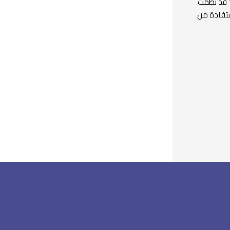
” قد نظمت
ستفادة من