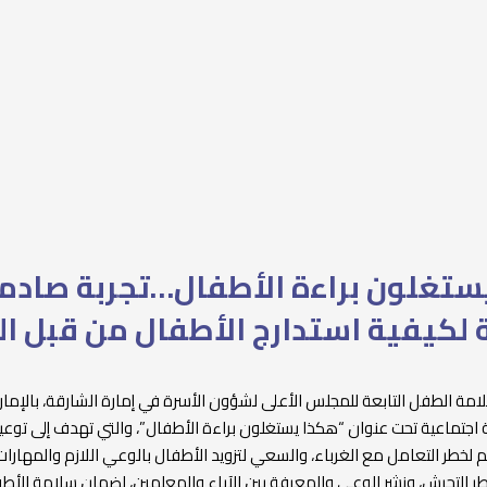
ستغلون براءة الأطفال…تجربة صادم
لكيفية استدارج الأطفال من قبل ال
امة الطفل التابعة للمجلس الأعلى لشؤون الأسرة في إمارة الشارقة، بالإمارا
بة اجتماعية تحت عنوان “هكذا يستغلون براءة الأطفال”، والتي تهدف إلى توعي
 لخطر التعامل مع الغرباء، والسعي لتزويد الأطفال بالوعي اللازم والمهارات
 التحرش، ونشر الوعي والمعرفة بين الآباء والمعلمين، لضمان سلامة الأط