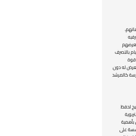
اتهم،
رفيه
تعرضهم
ام بالتصرف
 قوة
 تعرض له دون
درسة كالمرشد
حيح لحفظ
ربوية
 بأهمية
ؤسسة على