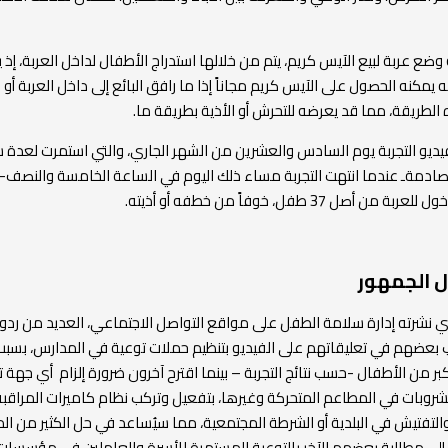
وضع عربة لبيع الآيس كريم، يتم من خلالها استدراج الأطفال لداخل العربة، إذ ي
نه يمكنه الحصول على الآيس كريم مجاناً إذا ما رافق البائع إلى داخل العربة أو 
الطريقة، مما قد يعرضه للتحرش أو الأذية بطريقة ما.
فيديو التجربة يوم السادس والعشرين من الشهر الجاري، والتي استمرت لعدة 
 صادمةـ عندما انتهت التجربة مساء ذلك اليوم في الساعة الخامسة والنصف
 أصل 37 طفل، خوفاً من خطفه أو أذيته.
ل الجمهور
الذي نشرته إدارة سلامة الطفل على مواقع التواصل الاجتماعي، العديد من ردو
 بعضهم في تعليقاتهم على الفيديو بتنظيم حملات توعية في المدارس، بسب
بر من الأطفال -حسب نتائج التجربة – بينما اقترح آخرون ضرورة إلزام أي جهة 
روبات في المطاعم المتحركة وغيرها، بتفعيل وتركب نظام كاميرات المراقبه
 والتفتيش في البلدية أو الشرطة المجتمعية، مما سيُساعد في حل الكثير من ا
 إلى مطالبة بعضهم الآخر بالتوعية المستمرة للأسرة والعاملين في مؤسسات 