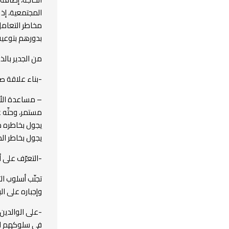
المجتمعية، إذ
مخاطر التعامل 
بدورهم بتوعية
من الجدير بال
-بناء علاقة ص
– مساعدة الأ
مستمر، وحثّه 
يجول بخاطره د
يجول بخاطر ال
-التعرّف على 
تجنّب أسلوب ال
وإجباره على الب
-على الوالدين
في سلوكهم الي