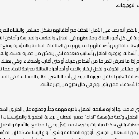
 التوجيهات.
بالذكر، أنه يجب على الأهل التحدّث مع أطفالهم بشكل مستمر، والانتباه لتصرف
ية في كل أمور الحياة، ومتابعتهم في المنزل، والملعب والمدرسة وأماكن الت
ابعة علاقاتهم وأصدقائهم لحمايتهم من العلاقات السامة والمؤذية ومنع 
 أشكاله، وتوعية الطفل بأساليب متعددة لكي يتمكّن من حماية نفسه، والقي
م إذا ما تعرض لأمر ما من أشخاص غرباء أو حتى أقارب وأصدقاء، وكي يمتلك
ز مشاعر الخوف والخجل لإخبار والديه أو أحد أفراد العائلة بصراحة تامة، عما
إضافة لتعليم الطفل ضرورة اللجوء إلى أحد البالغين لطلب المساعدة في الم
 الأصدقاء ممن يثق بهم في حال تحرّج من إخبار عائلته.
 التي قامت بها إدارة سلامة الطفل، بادرة مهمة جداً، وخطوة على الطريق الص
لطفل، وتحثُّ مؤسسة “نداء” جميع المعنيين برعاية الطفولة والمؤسسات الت
معنية، بتبني هكذا مبادرات وغيرها، مما يُعزّز وعي المجتمع، والأسرة والطفل
 من الاستغلال الجنسي بأوجهه المختلفة وشتى أنواع الإساءة، كما إن الم