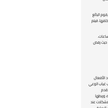
قوم البائع
خلفها، فيتم
ساعات،
- حيث رفض
د الأفعال
ب غياب الوعي
تقدم
، وربطها
لمشكلات عند
الرعاية