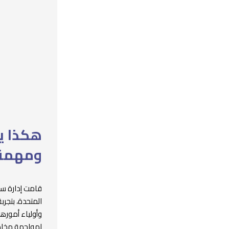
هكذا ي
ومهمة 
قامت إدارة سل
المتحدة، بتجر
وأولياء أمورهم
لمواجهة مخاطر