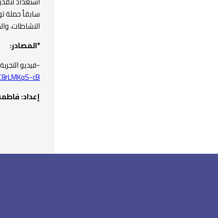
استعداد لتقدي
سابقاً حملة ت
النشاطات، والم
*المصادر:
-فيديو التجرب
/C8rLMKqS-cB
إعداد: فاطم