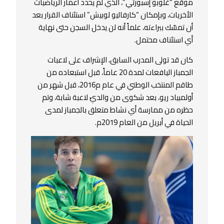
موقع “غلوبو إسبورتي”، الذي لم يحدد أعمار الرياضيات
الأخريات، وبإمكان “كارفاليو لوبيش” استئناف القرار بعد
أن تمسّك ببراءته، علماً أنه لن يدخل السجن حتى نهاية
أي استئناف محتمل.
كان قد تولى المدرب السابق، الإشراف على لاعبات
الجمباز اليافعات لمدة 20 عاماً، قبل استبعاده من
طاقم المنتخب الوطني في عام م2016، قبل شهر من
أولمبياد ريو، بعد شكوى من والديّ لاعبة شابة، وتم
حظره من ممارسة أي نشاط متعلق بالجمباز لمدى
الحياة في أبريل من العام 2019م.