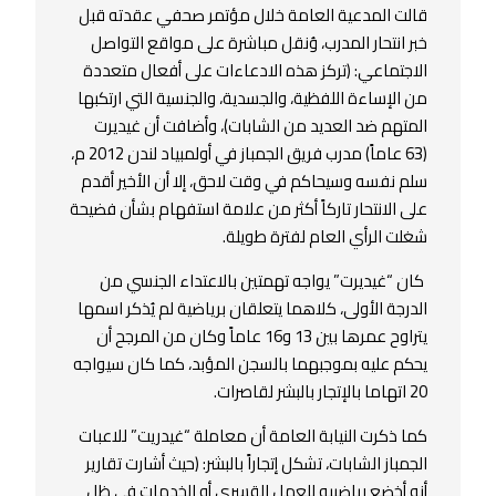
قالت المدعية العامة خلال مؤتمر صحفي عقدته قبل
خبر انتحار المدرب، وُنقل مباشرة على مواقع التواصل
الاجتماعي: (تركز هذه الادعاءات على أفعال متعددة
من الإساءة اللفظية، والجسدية، والجنسية التي ارتكبها
المتهم ضد العديد من الشابات)، وأضافت أن غيديرت
(63 عاماً) مدرب فريق الجمباز في أولمبياد لندن 2012 م،
سلم نفسه وسيحاكم في وقت لاحق، إلا أن الأخير أقدم
على الانتحار تاركاً أكثر من علامة استفهام بشأن فضيحة
شغلت الرأي العام لفترة طويلة.
كان “غيديرت” يواجه تهمتين بالاعتداء الجنسي من
الدرجة الأولى، كلاهما يتعلقان برياضية لم يُذكر اسمها
يتراوح عمرها بين 13 و16 عاماً وكان من المرجح أن
يحكم عليه بموجبهما بالسجن المؤبد، كما كان سيواجه
20 اتهاما بالإتجار بالبشر لقاصرات.
كما ذكرت النيابة العامة أن معاملة “غيدريت” للاعبات
الجمباز الشابات، تشكل إتجاراً بالبشر: (حيث أشارت تقارير
أنه أخضع رياضييه للعمل القسري أو الخدمات في ظل