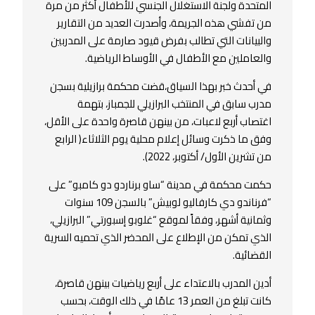
المتحدة ولجنة الاستغلال الجنسي للأطفال أكثر من مرة
من تفشي هذه الجريمة، وأصدرت العديد من التقارير
والبيانات التي تطالب بفرض قيود صارمة على المدربين
والعاملين مع الأطفال في الأوساط الرياضية.
في أحدث خبر بهذا السياق،قضت محكمة برازيلية بسجن
مدرب سابق في المنتخب البرازيلي للجمباز، بتهمة
اغتصاب أربع لاعبات، من بينهن قاصرة واحدة على الأقل،
وفق ما ذكرت وسائل إعلام محلية يوم الثلاثاء( الرابع
من تشرين الأول/ أكتوبر، 2022).
حكمت محكمة في مدينة “ساو برناردو دو كامبو” على
“فرناندو دي كارفاليو لوبيش” بالسجن 109 سنوات
وثمانية أشهر، وفقاً لموقع “غلوبو إسبورتي” البرازيلي،
الذي تمكن من الإطلاع على المحضر الذي تحميه السرية
القضائية.
أدين المدرب بالاعتداء على أربع رياضيات بينهن قاصرة،
كانت تبلغ من العمر 13 عامًا في ذلك الوقت، بحسب