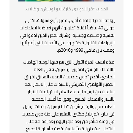
المدرب “فرناندو دي كارفاليو لوبيش”. وكالات.
يواجه المدر اتهامات أخرى، فقبل أربع سنوات، ادّعى
حوالي 40 رياضياً لقناة “غلوبو”، أنهم تعرضوا لاعتداءات
نفسية وجسدية وجنسية، وشارك بعض الذين ادّعوا في
الإجراءات القانونية كشهود على الأحداث التي زُعم أنها
وقعت بين عامي 1999 و2016م.
هذه ليست المرة الأولى التي يتم فيها توجيه اتهامات
بالاعتداء الجنسي لمدربين رياضيين، ففي العام
الماضي، أقدم “جون غيديرت”، المدرب السابق لفريق
الجمباز الأولمبي الأمريكي للسيدات على الانتحار، بعد
ساعات من توجيه الإدعاء العام له اتهامات الاتجار
بالبشر والاعتداء الجنسي، وفق ما أعلنت المدعية
العامة في ولاية ميشيجن “دانا نيسيل”، وقالت نيسيل
في بيان: (تم إبلاغ مكتبي بالعثور على جثة جون غيديرت
في وقت متأخر من بعد ظهر اليوم بعد إقدامه على
الانتحار.. هذه نهاية مأساوية لقصة مأساوية لجميع