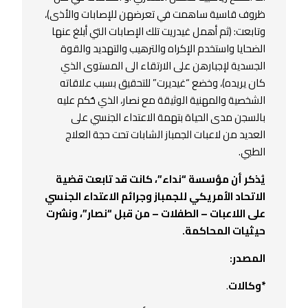
ظروف قاسية ساهمت في تعرضهن للإصابات والأذى)،
وتابعت: (ثم أهمل غيدريت تلك الإصابات التي أبلغ عنها
الضحايا واستخدم الإكراه والترهيب والتهديد والقوة
الجسدية لإجبارهن على الارتقاء الى المستوى الذي
كان يريده)، وخضع “غيديرت” للتحقيق بسبب علاقاته
الشخصية والمهنية الوثيقة مع نصار، الذي حُكم عليه
بالسجن مدى الحياة بتهمة الاعتداء الجنسي على
العديد من لاعبات الجمباز الشابات تحت حجة العلاج
الطبي.
يُذكر أن مؤسسة “نداء”، كانت قد تابعت قضية
الاتحاد الأمريكي للجمباز وجرائم الاعتداء الجنسي
على اللاعبات – الطفلات – من قبل “نصار”، ونشرت
حيثيات المحاكمة.
المصدر:
*وكالات
.