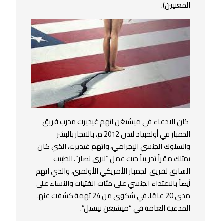
المعنيين).
كان الادعاء في ميشيغن اتهم غيديرت مدرب فريق
الجمباز في أولمبياد لندن 2012 م، بالاتجار بالبشر
والسلوك الجنسي الإجرامي، واتهم غيديرت، الذي كان
يمتلك مقراً تدريبياً حيث عمل “لاري نصار”، الطبيب
السابق لفريق الجمباز الأمريكي الأولمبي، والذي اتهم
أيضاً بالاعتداء الجنسي على مئات الفتيات والنساء على
مدى 20 عامًا، في شكوى من 24 تهمة كشفت عنها
المدعية العامة في “ميشيغن نيسيل”.