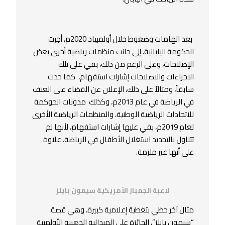
بعد اتهامات وضغوط خلال أولمبياد 2020م، أجرت
الحكومة اليابانية، إلى جانب منظمات رياضية أخرى بعض
الإصلاحات، وعلى الرغم من ذلك، بقي على تلك
الاجراءات والاصلاحات إشارات استفهام، كما حدث
سابقاً، ومثالاً على ذلك، الإعلان عن القضاء على العنف
في الرياضة في عام 2013م، وكذلك مدونات الحوكمة
للاتحادات الرياضية الوطنية، والمنظمات الرياضية الأخرى
لعام 2019م، بقي عليها إشارات استفهام، لأنها لم
تتناول بالتحديد استغلال الأطفال في الرياضة، علاوة
على أنها غير ملزمة.
لاعبة الجمباز الأمريكية سيمون بايلز
مثال آخر حظي بتغطية إعلامية كبيرة، وهي قصة
“سيمون بايلز”، الحائزة على الميدالية الذهبية الأولمبية