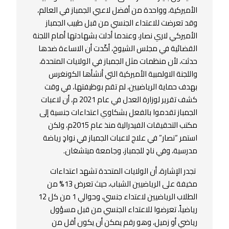
الأميركية، وواحدة من أفضل لاعبي الجمباز في العالم،
وقد تعرضت للاعتداء الجنسي من قبل طبيب الجمباز
الأميركي لاري نصار، وعندما أدلت بشهادتها أمام اللجنة
القضائية في مجلس الشيوخ، أكّدت أن الاساءة ضدها
حدثت، لأن منظمات مثل الجمباز في الولايات المتحدة،
واللجنة الاولمبية الأميركية التي أنشأها الكونغرس
بهدف حماية الرياضيين، لم تقم بوظيفتها، في وقت
كشف تقرير لوزارة العدل في عام 2021 م، أن لاعبات
الجمباز تقدموا بالفعل بشكاوي اعتداءات جنسية إلى
مكتب التحقيقات الفيدرالية منذ عام 2015م، ولكن
استمر “نصار” في علاج لاعبات الجمباز في نوادٍ رياضة
مدرسية، وفي نادٍ للجمباز، وجامعة ميتشغان.
تجدر الإشارة، أن الولايات المتحدة تشهد اعتداءات
مخيفة على الرياضيين الشباب، حيث تعرض 13% من
الطلاب الرياضيين لاعتداء جنسي، وحوالي 1 من كل 12
رياضياً، تعرضوا للاعتداء الجنسي من قبل مسؤول
رياضي أو زميل، وهو رقم يمكن أن يكون أقل من