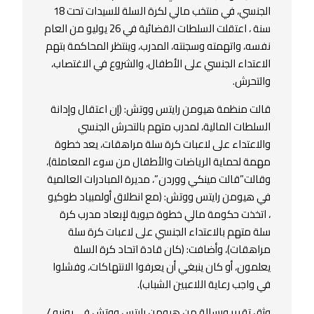
الجنسي، في منتخب مالي لكرة السلة للسيدات تحت 18
سنة ، اعتقلت السلطات القضائية في 26 يوليو من العام
نفسه، واتهمته وسجنته، المدرب، وينتظر المحاكمة بتهم
الاعتداء الجنسي على الأطفال، والشروع في الاغتصاب،
والتحرش.
قالت منظمة هيومن رايتس ووتش: (إن اعتقال وإدانة
السلطات المالية، لمدرب متهم بالتحرش الجنسي
والاعتداء على لاعبات كرة سلة مراهقات، يعد خطوة
مهمة لحماية الرياضات والأطفال من سوء المعاملة)،
وقالت”قالت مينكي ووردن”، مديرة المبادرات العالمية
في هيومن رايتس ووتش: (مع انطلاق أولمبياد طوكيو
، اتخذت حكومة مالي خطوة حيوية لإبعاد مدرب كرة
سلة متهم بالاعتداء الجنسي على لاعبات كرة سلة
مراهقات)، وأضافت: (كان قادة اتحاد كرة السلة
يعلمون، أو كان ينبغي أن يعرفوا الانتهاكات، وفشلوا
في واجب رعاية اللاعبين الشباب).
وثق تقرير ورسالة من هيومن رايتس ووتش في يونيو /