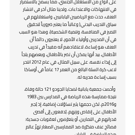
على أنواع من الاستغلال الجنسي، مما يسمح بالاستمرار
في الانتهاكات والاعتداءات. ولدينا مثال آخر في انتشار
العنف، حدث مع الرياضيين اليابانيين، واستغلالهم في
سياق التدريب البدني( وغالباً ما يعتبر ضرورياً لتحقيق
التميز في المنافسة، وتنمية الشخصية)، وهذا هو السبب
في أن المدربين وأولياء الأمور، لا يعتبرون دائماً أن
العنف هو إساءة، لاعتقادهم أنه مفيداً في تدريب
الأطفال، بيد أنها يمكن أن تضر بالأطفال، وبعضهم يلجأ
إلى إيذاء نفسه، على سبيل المثال، في عام 2012 انتحر
لاعب كرة السلة البالغ من العمر 17 عاماً في أوساكا
بسبب إساءة مدربه له.
وأحصت جمعية يابانية لضحايا الجودو 121 حالة وفاة،
نتيجة ممارسة هذه الرياضة في المدارس بين 1983
و2016م، لكن حجمها يثير تساؤلات إضافية، إذ يُجبر
الأطفال على إنقاص وزنهم، يُدفعون إلى أقصى
قدراتهم في التمارين، أو يتعرّضون لعقوبات جسدية:
فضائح عنف متكرّرة ضد الممارسين الصغار تهزّ عالم
هذه الرياضة في اليابان.