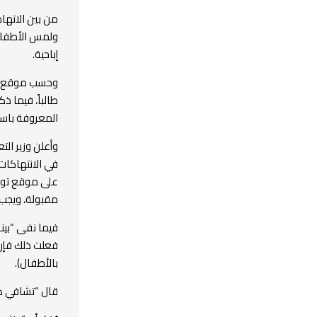
من بين الاتها
ولمس الأطفال
إباحية.
طالباً، فيما ذ
المعروفة باسم “لا
وأعلن وزير الت
في الانتهاكات
على موقع تويت
مقبولة، ويجب 
فعلت ذلك فإن ا
بالأطفال).
قال “تشافي هي