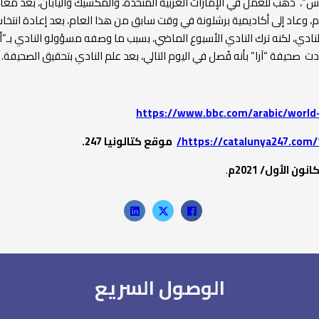
يجس”، ذهب للعمل في الإمارات العربية المتحدة، والمكسيك واليابان، بعد مغا
في عام 2011م، وعاد إلى أكاديمية برشلونة في وقت سابق من هذا العام، بعد إعادة انتخ
 للنادي، لكنه ترك النادي الأسبوع الماضي، بسبب ما وصفه مسؤولو النادي بـ”
 صحيفة “آرا” بأنه فُصل في اليوم التالي، بعد علم النادي بتحقيق الصحيفة.
https://www.bbc.com/arabic/world
https://catalunya247.com/
موقع كتالونيا 247.
.
الوصول السريع