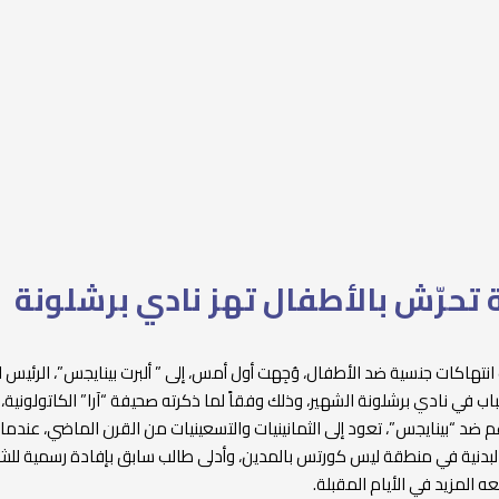
تحرّش بالأطفال تهز نادي برشلونة
انتهاكات جنسية ضد الأطفال، وُجِهت أول أمس، إلى ” ألبرت بينايجس”، الرئيس 
اب في نادي برشلونة الشهير، وذلك وفقاً لما ذكرته صحيفة “آرا” الكاتولونية،
م ضد “بينايجس”، تعود إلى الثمانينيات والتسعينيات من القرن الماضي، عندم
ية البدنية في منطقة ليس كورتس بالمدين، وأدلى طالب سابق بإفادة رسمية لل
عه المزيد في الأيام المقبلة.