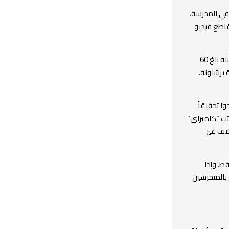
 في المدرسة،
اطع فيديو
وحسب موقع كاتولنيا 247، فإن التحقيقات بينت أنه عدد الطلاب الذين تعرضوا للتحرش من قبله بلغ 60
 برشلونة،
ا تحقيقاً
تب “كامبراي”
قف غير
أحدا قط، وإذا
 بالمتحرشين