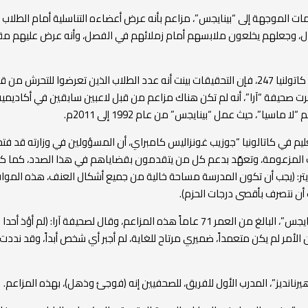
مات الموجهة إلى “بينايجس”، مزاعم بأنه عرض أعضاءه التناسلية أمام الطلاب
، وجعلهم يخلعون ملابسهم أمام زملائهم في الفصل، وأنه عرض عليهم مق
كرت صحيفة “آرا”، أنه لم تكن هناك مزاعم من قبل لاعبين سابقين في أكاديمية
 ماسيا”، حيث عمل “بينايجس” من عام 1992 إلى 2011م.
عليم في كاتالونيا “جوزيب غونزاليس كامبراي، أن المسؤولين في وزارته قد فتحو
 المزعومة، وتعهّد بدعم كل من يتقدمون بقضاياهم في هذا الصدد، كما ك
ر: (يجب أن تكون المدرسة مساحة خالية من جميع أشكال العنف، هذه الموا
أن نتصرف بأقصى درجات الحزم).
فيما نفى “بينايجس”، البالغ من العمر 71 عاماً هذه المزاعم، وقال لصحيفة آرا: (لم أؤذ 
لأمر لم يكن متعمداً، ضميري مرتاح للغاية، لم أجبر أي شخص أبداً، وقد نددت
رنانديز”، المدرب الأول للفريق، للصحفيين إنه (فوجئ وذهل)، بهذه المزاعم.