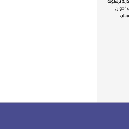
درته برشلونة
اب “جوان
أسباب