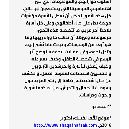
أسلوب حواراتهم، والموضوعات التي تثير
اهتمامهم، الموسيقا التي يستمعون لها…الخ،
كل هذه الأمور يُمكن أن تُعطي للأسرة مؤشرات
مهمة تدل على حال أطفالهم، وعلى كل أسرة
تلاحظ أمر مريب ما تتضمنه هذه الأمور،
كرسوماته وغيرها، أن تذهب ما وراء ريبها وما
هو أبعد من الرسومات، وتبحث عمّا تُشير إليه،
وتدل نحوه، وفي مقالات لاحقة سنوضح أثر
الرسم في شخصية الطفل، وكيف يعبر عنه،
وكيف يُمكن للأسرة والمرشدين التربويين
والنفسيين استخدامه لمعرفة الطفل، والكشف
عن خبايا شخصيته، إضافة إلى نشر المزيد حول
رسومات الأطفال والتحرش، من نماذجمنشورة.
وبحوث ودراسات.
**المصادر
:
*موقع ثقّف نفسك، اكتوبر
2016م:
http://www.thaqafnafsak.com