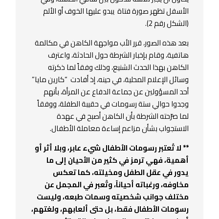
الأسفل تظهر صورة فتاة يبدو عليها الخوف أو الألم
(الشكل رقم 2).
بعد هذه الصور، قرر الأب مواجهة الكاهن في مكالمة
هاتفية، وقام بإخبار الشرطة حول الحادثة، واعترف
الكاهن بهذا الحدث الشنيع، وذلك وفقاً لما ذكرته
وسائل الإعلام المحلية، في حينه، إذ أفادت “كارين مايا”
أحد المسؤولين عن جماعة الدفاع عن المرأة، بأنهم
وجدوا حوالي ستة رسومات في حقيبة الطفلة، ووفقاً
لما صرّحته الشرطة بأن الكاهن أصبح في عهدة
الاستجواب بشأن مزاعم إساءة معاملة الأطفال.
** لا تُعتبر رسومات الأطفال شيء عابر، وبلا أثر أو
أهمية، فهي ترمز في كثير من الأحيان إلى ما
يدور في عقل الطفل ومخيلته، كما تعكس
مخاوفه، ورغباته أحياناً، وتُعبر في المجمل عن
مختلف جوانب شخصيته وسمات طبعه، وليست
رسومات الأطفال فقط، بل حتى ألعابهم، ولغتهم،