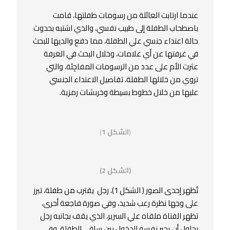
عندما ارتابت العائلة من رسومات طفلتها، قامت
باصطحاب الطفلة إلى طبيب نفسي، والذي اشتبه بحدوث
حالة اعتداء جنسي علي الطفلة، مما دفع والديها للبحث
في غرفتها عن أي علامات، وخلال البحث في الغرفة
عثرت الأم على عدد من الرسومات المفاجِئة، والتي
تروي من خلالها الطفلة، تفاصيل الاعتداء الجنسي
عليها من خلال خطوط بسيطة وخربشات رمزية.
(
الشكل 1
)
(الشكل 2)
تُظهر إحدى الصور ( الشكل 1)، رجل يقترب من طفلة، تبرز
على وجها نظرة رعب شديد، وفي صورة فاجعة أحرى،
تظهر الفتاة ملقاه علي السرير، الذي يقف بجانبه رجل
يحاول أن يجبر نفسه للدخول بين ساقي الطفلة، وفي