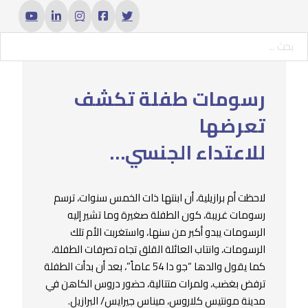
حث ...
رسومات طفلة تكشف
تعرضها
للاعتداء الجنسي…
لاحظت أم برازيلية، أن ابنتها ذات الخمس سنوات، ترسم
رسومات غريبة، كون الطفلة صغيرة وما تشير إليه
الرسومات يبدو أكبر من سنها، واستغربت الأم تلك
الرسومات، وانتاب العائلة القلق تجاه تصرفات الطفلة،
كما يقول والدها “جو دا 54 عاماً”، بعد أن بدأت الطفلة
ترفض بغضب، ولمرات متتالية، حضور دروس الكاهن في
مدينة مونتيس كلاروس، ميناس جيرايس/ البرازيل.