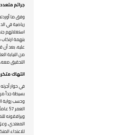
جرائم متعدد
وفق ما أوردته
رياضية في الدا
استغلالهم جنسي
بتهمة ارتكاب 
عليه، بعد أن 
من النيابة الع
التحقيق معه، 
انتهاك متكرر
في حوار أجرته 
بسيطة جداً من
وحسب رواية ال
العمر 
ويرافقونه لل
المعتدي، وعل
للاعتداء المت