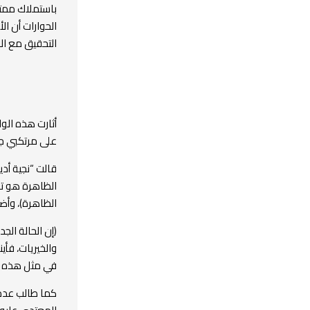
باستملاك ممتل
الحوارات أن ا
التحقيق مع ال
أثارت هذه الو
على مرتكبي جر
قالت “نجية أد
الظاهرة هو تط
الظاهرة)، وأض
(إن الحالة ال
والخيريات، فأ
في مثل هذه ا
كما طالب عدد 