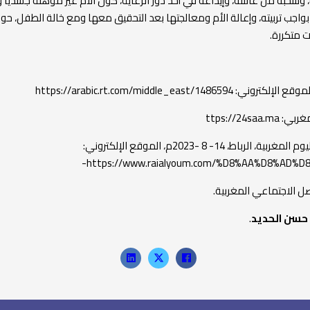
وسحبه من عائلته، وإيداعه في أحد دور الرعاية، كون الأم غير مؤهلة جسدياً و
 بواجب تربيته، وإعالة الأم ومعالجتها بعد التحقيق معها ومع خالة الطفل، ح
ت متكررة.
https://arabic.rt.com/middle_east/1486594
*صحيفة رأي اليوم المغربية، الرباط، 14- 8 -2023م، الموقع الإلكتروني:
https://www.raialyoum.com/%D8%AA%D8%AD%D
ل الاجتماعي المغربية.
 حسن الحديد
.