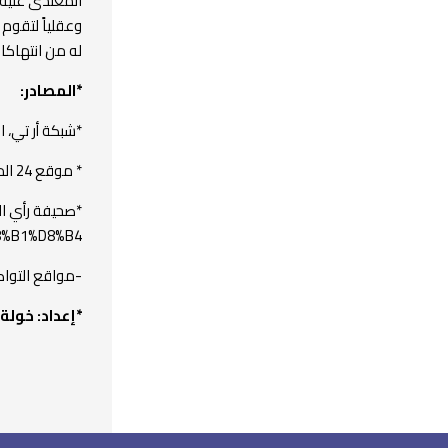
المعتدى عليه، 
وعقلياً لتقوم
له من انتهاكا
*المصادر:
*شبكة أر تي، الموقع الإلكتروني: 
* موقع 24 المغربي: ttps://24saa.ma
8%B1%D8%B4-
-مواقع التواص
*إعداد: خولة