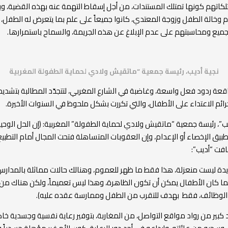
كاتهم كونها تمتلك المستندات، من أجل إسقاط التهمة عنه بهذه القضية، وي
لأم وخالة الطفل وزوجة المعتدي، كانوا جميعاً على علم بما يتعرض له الطفل،
جميع ومحاسبتهم على عدم الإبلاغ عن هذه الجريمة، والسماح باستمرارها.
نجية أديب، رئيسة جمعية “ماتقيش ولادي لحماية الطفولة المغربية
اقعة ردود فعل واسعة، وغاضبة في الشارع المغربي، لتتجدّد المطالبة بتشديد
ائم الاعتداء على الأطفال، والتي تكررت بشكل ملحوظ في السنوات الأخيرة.
يب”، رئيسة جمعية “ماتقيش ولادي لحماية الطفولة” المغربية: (إن الحل الوحي
بيق الإخصاء أو الإعدام، وإن العقوبات المتساهلة فتحت المجال أمام التطبي
افت “أديب”:
جديدة ليست منعزلة، هذا فقط ما ظهر للعموم، وهنالك حالات مماثلة بالمدار
ينما كان الأطفال يمكن أن تكون الظاهرة، وهذا ليس تعميماً، ولكن هناك من 
لوظائف، فقط بهدف للتقرب من الطفل وممارسة عقده عليه).
كبير من رواد مواقع التواصل، من المغاربة، بتوفير رعاية نفسية وجسدية خ