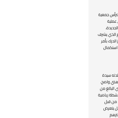
يترأس جمعية
 عملية
لجديدة،
م الذي يشرف
الدرك بأمر
 استكمال
لدته سيدة
ذهني واضح،
 البالغ من
 أنشطة رياضية
 من قبل
فل يتعرض
بتزهم