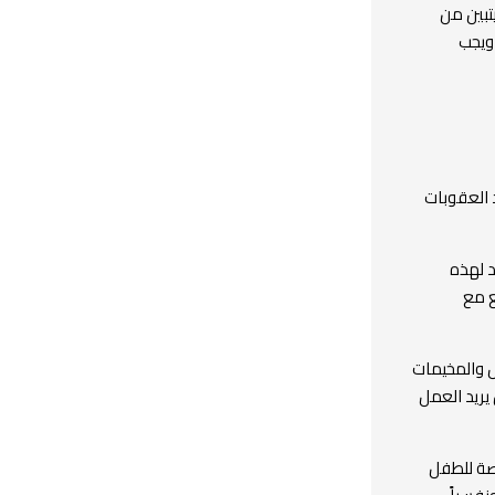
تبين من
 ويجب
 العقوبات
د لهذه
ع مع
س والمخيمات
يريد العمل
اصة للطفل