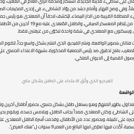
ال على شاطىء مدينة الجديدة، استنكار وصدمة الرأي العام في المغرب، وخ
لناً، وفي وضح النهار، وأمام حشد من روّاد الشاطىء، في إحدى المخيمات الص
لمنطقة القريبة من الدار البيضاء، ليُكشف لاحقاً أن المعتدي هو رئيس جمع
“أناسي”، وهو من يُنظم المعسكر الصيفي، والطفل المٌعتد
، ويسكنون مع المعتدي في شقة واحدة تتكوّن من غرفتين فقط.
فتاتان بتصوير الواقعة، ونشر الفيديو، الذي انتشر بشكل واسع جداً، لتقوم ا
لمغرب، بفتح تحقيق ضد رئيس الجمعية المذكورة، بشبهة الاعتداء الجنسي عل
صول القضية إلى الديوان الملكي.
الفيديو الذي وثّق الاعتداء على الطفل بشكل علني
لواقعة
متداول، يظهر المتهمّ وهو يستغل طفل بشكل جنسي، بحضور أطفال آخرين وتح
ى الشاطئ، وكان المعتدي ممداً بجانب الطفل، ويلامس جسده، ويقوم بحر
جبره على تقبيله، وبحضور عدد من الأطفال، وقدمت أسرة الطفل المعتدى 
 أكّدت فيها تعرّض ابنها البالغ من العمر 9 سنوات ل”هتك العرض”.