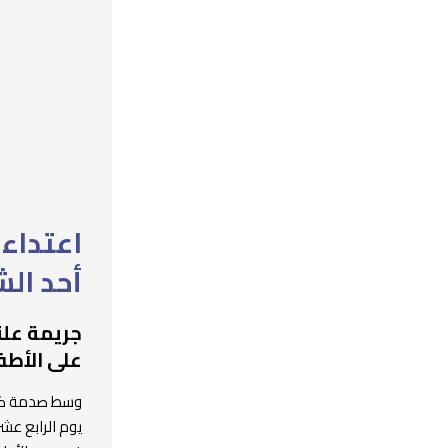
اعتداء
أحد ال
جريمة علن
على الأطف
وسط صدمة كبير
يوم الرابع ع