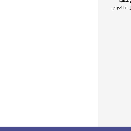
نفسياً
ول ما تعرض