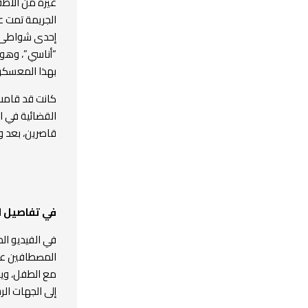
غيره من الأطف
الجريمة تمت ع
إحدى شواطىء ا
بهذا المعسكر
كانت قد قامت 
القضائية في ا
قاصرين، بعد و
في تفاصيل ا
في الفيديو ال
المصطافين عل
مع الطفل، وي
إلى الجهات الرسمية،