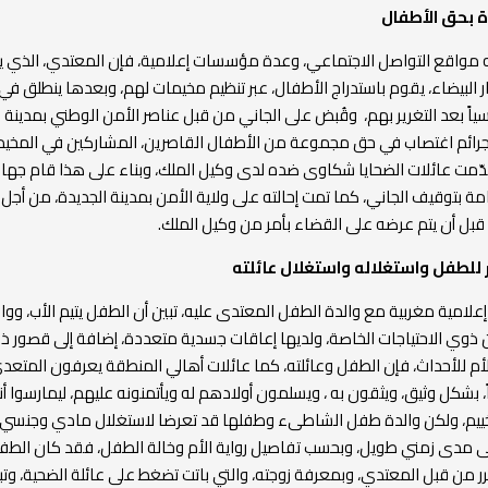
ة بحق الأطفال
 مواقع التواصل الاجتماعي، وعدة مؤسسات إعلامية، فإن المعتدي، الذي 
ر البيضاء، يقوم باستدراج الأطفال، عبر تنظيم مخيمات لهم، وبعدها ينطلق في
اً بعد التغرير بهم، وقُبض على الجاني من قبل عناصر الأمن الوطني بمدينة ا
جرائم اغتصاب في حق مجموعة من الأطفال القاصرين، المشاركين في المخي
قدّمت عائلات الضحايا شكاوى ضده لدى وكيل الملك، وبناء على هذا قام جهاز 
امة بتوقيف الجاني، كما تمت إحالته على ولاية الأمن بمدينة الجديدة، من أجل
قبل أن يتم عرضه على القضاء بأمر من وكيل الملك.
 للطفل واستغلاله واستغلال عائلته
إعلامية مغربية مع والدة الطفل المعتدى عليه، تبين أن الطفل يتيم الأب، ووا
 ذوي الاحتياجات الخاصة، ولديها إعاقات جسدية متعددة، إضافة إلى قصور 
أم للأحداث، فإن الطفل وعائلته، كما عائلات أهالي المنطقة يعرفون المتعدي
57 عاماً، بشكل وثيق، ويثقون به ، ويسلمون أولادهم له ويأتمنونه عليهم، ليمارسوا
تخييم، ولكن والدة طفل الشاطىء وطفلها قد تعرضا لاستغلال مادي وجنسي
ى مدى زمني طويل، وبحسب تفاصيل رواية الأم وخالة الطفل، فقد كان الط
كرر من قبل المعتدي، وبمعرفة زوجته، والتي باتت تضغط على عائلة الضحية، وت