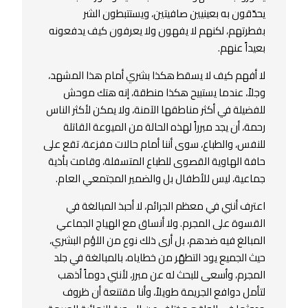
يحدّقون به بعينيين صافيتين، ويستتبطون الشر
بفطرتهم، لكنهم لا يفهون ولا يعرفون كيف يدفعونه
بعيداً عنهم.
لا أفهم كيف لا يسقط هكذا بشري أمام هذا المشهد،
وجلاً، عندما يستبيح هكذا منطقة، إنه هتك موحش
للفضيلة في أكثر مناطقها الآمنة، ولا يمكن لأكثر الناس
رحمة، أن يجد مبرراً لهذه الحالة من الميوعة القاتلة
للنفس، والطباع، سوى أننا أمام حالات مفزعة، تقع على
حافة الهاوية القصوى للطباع المتسفلة، وقامت بأذية
جماعية، ليس للأطفال بل والضمير المجتمعي العام.
اعترف أنني في معظم الجرائم، لا أحبذ المبالغة في
القسوة على المجرم. ولا أنساق مع الهياج الجماعي
المبالغ فيه ضدهم، بل أرى ذلك نوع من اللؤم البشري،
حيث الجميع يود التطهّر من خطاياه، بالمبالغة في جلد
المجرم، وأسعى للبحث له عن مبرر، لأنني دوماً أذهب
لتأمل دوافع الجريمة طويلاً، وأنا مقتنعة أن ظروف