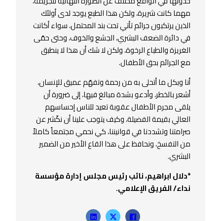
حدوثها في الواقع مختلف عن الصورة النهائية للجريمة،
مهما كانت شريرة، ولكن هذا الطبع يوجد لدى أولئك
الذين يرتكبون جرائم تأتي تحت بند المحتمل، سواء أكانت
في دائرة الضعف البشري، الجشع والخوف، وحتى حمّى
الغريزة والطباع الرخوة، ولكن لا شك أن هذا لا ينطبق
مع الجرائم بحق الأطفال.
أنا وبكل ما أتحلى به من رحمة وتفهّم عميق للإنسان،
أشعر بالخطر، وأدعو بشدة مبالغ فيها، إلى ضرورة أن
يلقى مجرم الأطفال عقوبة تعيد للناس إحساسهم
العالي بقيمة الفضيلة، وكيف يتوجب علينا أن نكّشر عن
صرامتنا وتشددنا في قوانيننا، كي نحمي مجتمعاً كاملاً
من التفسخ، ونحافظ على هذا القاع الأخير من الضمير
البشري.
*دلال ابراهيم، نائب رئيس مجلس إدارة مؤسسة
نداء/ الفريق الإعلامي.