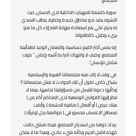
المجتمع.
صورة كاشفة للانهيارت الداخلية لدى الانسان، حيث
التشوه يمتد نحو مناطق جديدة وخطرة، يتطلب التصدي
له بحزم، لكي يتم استعادة مهابة الشر إزاء كل ما هو
بريء وجليل، كالطفولة.
إنه يمس أكثر القيم حساسية، والضمان الوحيد لطمأنينة
المجتمع، وكيف لا وانتهاك البراءة أشبه بإعلان ” موت
شامل للإنسان”.
في وقت لا زالت فيه مجتمعاتنا العربية والإسلامية
بشكل خاص، تقول أن تلك الحوادث لا تمثل مجتمعاتنا !!
وكأنها دعوة للتنصل من مسؤوليتنا تجاهها، بينما لا
تنظر إليها القوانين الوضعية لدى المحاكم أكثر من (
هتك عرض ) أو أفعال ( منافية للحشمة )، وأبقت
مصطلح الاغتصاب محصور في ( مواقعة رجل لإمرأة ).
يزداد خوفنا من استدراج المجتمع، نتيجة تفشي حالات
كهذه لتقبل الجرم وكأنه شيء عادي، وهذا ما لا يمكن