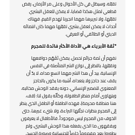
تقبّله، وسيظل في كل الأحوال وعلى مر الأزمان، رفض
قطعي لمثل هكذا قضايا، لا يمكن للعقل البشري
تقبّلها، ولا تبريرها مهما انجررنا لهدم القيم، فهناك
أحداث لا يمكن لعقل بشري تقبّلها مهما كان انتمائه
الديني أو الطائفي أو العرقي.
*ثقة الأبرياء هي الأداة الأكثر فائدة للمجرم
نفهم أن ثمة جرائم تحصل، يمكن تَفَهّم دوافعها
وتقبّلها، بالنظر إلى نوازع الشر المتأصلة في النفس
الإنسانية، بيد أن هذا الشر مهما اتسع مداه، لا بدّ أن
يقف عند حاجز ولا يتعداه، أشبه ما يكون بالحاجز
المعنوي للضمير الإنساني، دونه يفقد الوحش مخالبه،
ويتهاوى أمام منظر الطفولة، وكأنّه يقول لنا: (قف،
هنا منطقة محرمة)، فهذه الطفلة أو الطفل الذي ينظر
إلى المجرم بنظرات تجلّلها البراءة، ولا شيء غيرها، حتى
الخوف من المجرم ليس موجوداً، فالأطفال لا يعرفون
ويفقهون ما الذي يفعله هذا الوحش البشري، ولم
يطوروا بعد مفهوماً خاصاً للجنسانية وصورة الجسد،