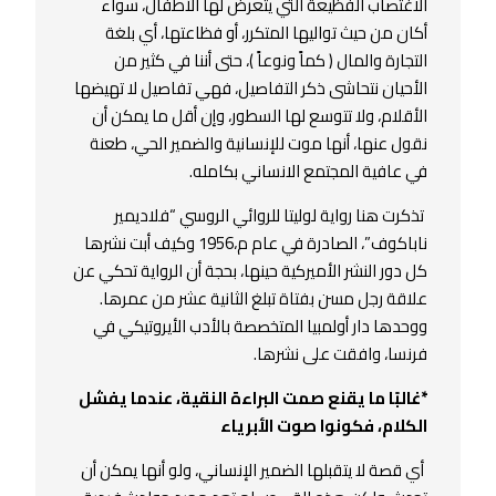
الاغتصاب الفظيعة التي يتعرض لها الأطفال، سواء
أكان من حيث تواليها المتكرر، أو فظاعتها، أي بلغة
التجارة والمال ( كماً ونوعاً )، حتى أننا في كثير من
الأحيان نتحاشى ذكر التفاصيل، فهي تفاصيل لا تهيضها
الأقلام، ولا تتوسع لها السطور، وإن أقل ما يمكن أن
نقول عنها، أنها موت للإنسانية والضمير الحي، طعنة
في عافية المجتمع الانساني بكامله.
تذكرت هنا رواية لوليتا للروائي الروسي “فلاديمير
ناباكوف”، الصادرة في عام م،1956 وكيف أبت نشرها
كل دور النشر الأميركية حينها، بحجة أن الرواية تحكي عن
علاقة رجل مسن بفتاة تبلغ الثانية عشر من عمرها.
ووحدها دار أولمبيا المتخصصة بالأدب الأيروتيكي في
فرنسا، وافقت على نشرها.
*غالبًا ما يقنع صمت البراءة النقية، عندما يفشل
الكلام، فكونوا صوت الأبرياء
أي قصة لا يتقبلها الضمير الإنساني، ولو أنها يمكن أن